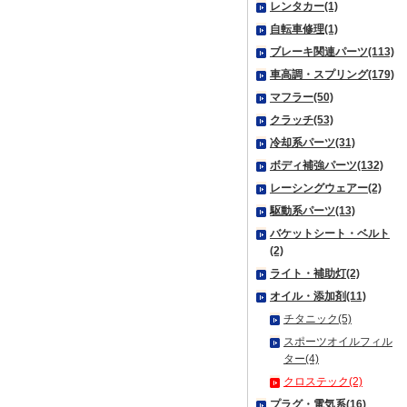
レンタカー(1)
自転車修理(1)
ブレーキ関連パーツ(113)
車高調・スプリング(179)
マフラー(50)
クラッチ(53)
冷却系パーツ(31)
ボディ補強パーツ(132)
レーシングウェアー(2)
駆動系パーツ(13)
バケットシート・ベルト
(2)
ライト・補助灯(2)
オイル・添加剤(11)
チタニック(5)
スポーツオイルフィル
ター(4)
クロステック(2)
プラグ・電気系(16)