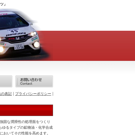
ツ」
法の表記
プライバシーポリシー
強固な潤滑性の処理面をつくり
らゆるタイプの鉱物油・化学合成
においてその性能を高めます。