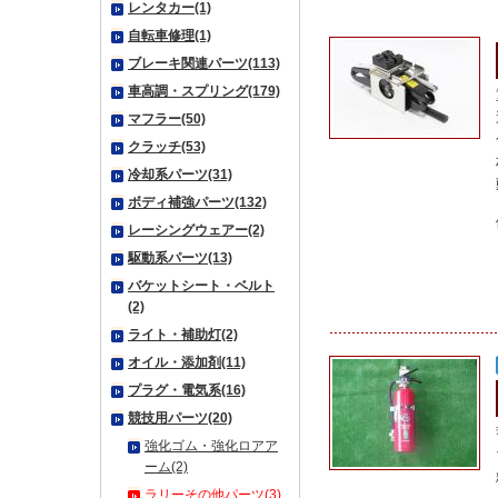
レンタカー(1)
自転車修理(1)
ブレーキ関連パーツ(113)
車高調・スプリング(179)
マフラー(50)
クラッチ(53)
冷却系パーツ(31)
ボディ補強パーツ(132)
レーシングウェアー(2)
駆動系パーツ(13)
バケットシート・ベルト
(2)
ライト・補助灯(2)
オイル・添加剤(11)
プラグ・電気系(16)
競技用パーツ(20)
強化ゴム・強化ロアア
ーム(2)
ラリーその他パーツ(3)