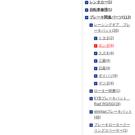
レンタカー(1)
自転車修理(1)
ブレーキ関連パーツ(113)
レーシングギア ブレ
ーキパット(26)
トヨタ(2)
ホンダ(4)
スズキ(4)
三菱(4)
日産(4)
ダイハツ(4)
マツダ(4)
ローター研磨(1)
KYBブレーキパット
Rad'.RG/SG(18)
winmaxブレーキパット
(48)
ブレーキロータークー
リングスペーサー(1)