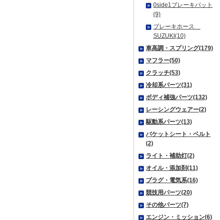
0side1ブレーキパット
(9)
ブレーキホース
SUZUKI(10)
車高調・スプリング(179)
マフラー(50)
クラッチ(53)
冷却系パーツ(31)
ボディ補強パーツ(132)
レーシングウェアー(2)
駆動系パーツ(13)
バケットシート・ベルト
(2)
ライト・補助灯(2)
オイル・添加剤(11)
プラグ・電気系(16)
競技用パーツ(20)
その他パーツ(7)
エンジン・ミッション(6)