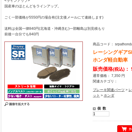
<ラインアップ>
国産車のほとんどをラインアップ。
ごく一部価格が5550円の場合有(注文後メールにて連絡します)
送料は全国一律840円(北海道・沖縄含む)一部離島は別見積もり
前後一台分でも840円
商品コード： srpathonda
レーシングギア
ホンダ軽自動車
販売価格
： 
(税込)
通常価格： 7,350 円
関連カテゴリ：
ブレーキ関連パーツ
>
レ
ット
>
ホンダ
個 数