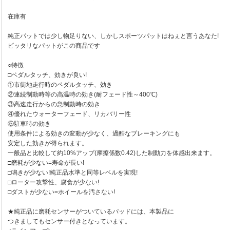
在庫有
純正パットでは少し物足りない、しかしスポーツパットはねぇと言うあなた!
ピッタリなパットがこの商品です
○特徴
□ペダルタッチ、効きが良い!
①市街地走行時のペダルタッチ、効き
②連続制動時等の高温時の効き(耐フェード性～400℃)
③高速走行からの急制動時の効き
④優れたウォーターフェード、リカバリー性
⑤駐車時の効き
使用条件による効きの変動が少なく、過酷なブレーキングにも
安定した効きが得られます。
一般品と比較して約10%アップ(摩擦係数0.42)した制動力を体感出来ます。
□磨耗が少ない=寿命が長い!
□鳴きが少ない!純正品水準と同等レベルを実現!
□ローター攻撃性、腐食が少ない!
□ダストが少ない=ホイールを汚さない!
★純正品に磨耗センサーがついているパッドには、本製品に
つきましてもセンサー付きとなっています。