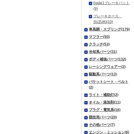
0side1ブレーキパット
(9)
ブレーキホース
SUZUKI(10)
車高調・スプリング(179)
マフラー(50)
クラッチ(53)
冷却系パーツ(31)
ボディ補強パーツ(132)
レーシングウェアー(2)
駆動系パーツ(13)
バケットシート・ベルト
(2)
ライト・補助灯(2)
オイル・添加剤(11)
プラグ・電気系(16)
競技用パーツ(20)
その他パーツ(7)
エンジン・ミッション(6)