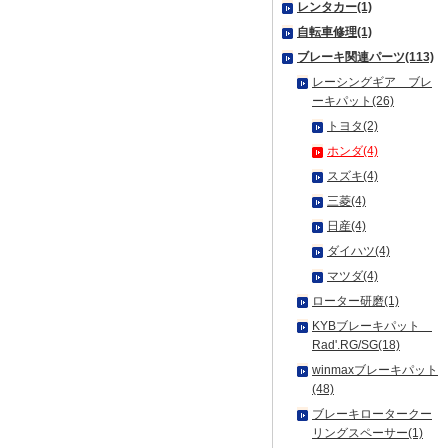
レンタカー(1)
自転車修理(1)
ブレーキ関連パーツ(113)
レーシングギア ブレ
ーキパット(26)
トヨタ(2)
ホンダ(4)
スズキ(4)
三菱(4)
日産(4)
ダイハツ(4)
マツダ(4)
ローター研磨(1)
KYBブレーキパット
Rad'.RG/SG(18)
winmaxブレーキパット
(48)
ブレーキロータークー
リングスペーサー(1)