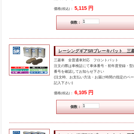
5,115 円
価格
：
(税込)
個数：
レーシングギアSRブレーキパット 三
三菱車 全普通車対応 フロントパット
注文の際は車検証にて車体番号・初年度登録・型
番号を確認してお知らせ下さい
(注文時、お支払い方法・お届け時間の指定のペ
記入下さい)
6,105 円
価格
：
(税込)
個数：