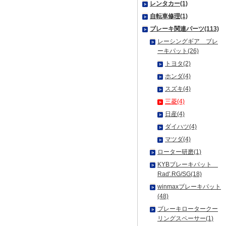
レンタカー(1)
自転車修理(1)
ブレーキ関連パーツ(113)
レーシングギア ブレ
ーキパット(26)
トヨタ(2)
ホンダ(4)
スズキ(4)
三菱(4)
日産(4)
ダイハツ(4)
マツダ(4)
ローター研磨(1)
KYBブレーキパット
Rad'.RG/SG(18)
winmaxブレーキパット
(48)
ブレーキロータークー
リングスペーサー(1)