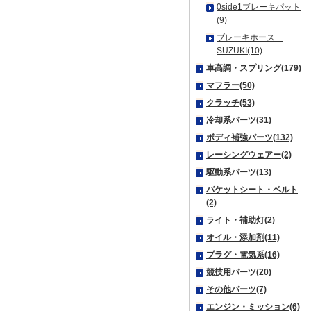
0side1ブレーキパット
(9)
ブレーキホース
SUZUKI(10)
車高調・スプリング(179)
マフラー(50)
クラッチ(53)
冷却系パーツ(31)
ボディ補強パーツ(132)
レーシングウェアー(2)
駆動系パーツ(13)
バケットシート・ベルト
(2)
ライト・補助灯(2)
オイル・添加剤(11)
プラグ・電気系(16)
競技用パーツ(20)
その他パーツ(7)
エンジン・ミッション(6)